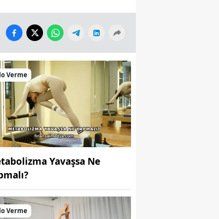
lo Verme
tabolizma Yavaşsa Ne
pmalı?
lo Verme