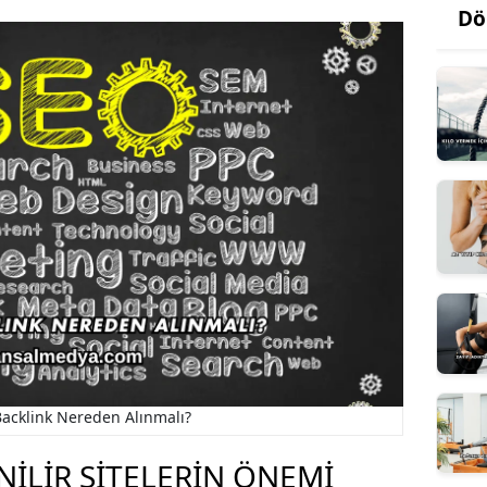
Dö
Backlink Nereden Alınmalı?
NILIR SITELERIN ÖNEMI