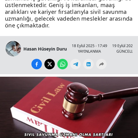
üstlenmektedir. Geniş iş imkanları, maaş
aralıkları ve kariyer fırsatlarıyla sivil savunma
uzmanlığı, gelecek vadeden meslekler arasında
öne çıkmaktadır.
18 Eylül 2025 - 17:49
19 Eylül 2025 -
Hasan Hüseyin Duru
YAYINLANMA
GÜNCELLE