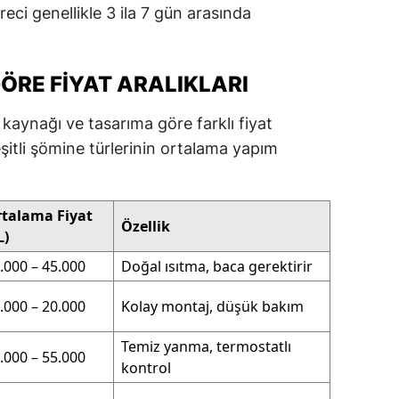
eci genellikle 3 ila 7 gün arasında
ÖRE FIYAT ARALIKLARI
i kaynağı ve tasarıma göre farklı fiyat
eşitli şömine türlerinin ortalama yapım
talama Fiyat
Özellik
L)
.000 – 45.000
Doğal ısıtma, baca gerektirir
.000 – 20.000
Kolay montaj, düşük bakım
Temiz yanma, termostatlı
.000 – 55.000
kontrol