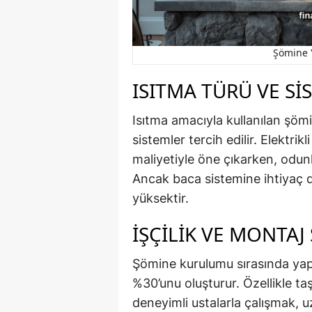
Şömine 
ISITMA TÜRÜ VE SI
Isıtma amacıyla kullanılan şöm
sistemler tercih edilir. Elektri
maliyetiyle öne çıkarken, odunl
Ancak baca sistemine ihtiyaç du
yüksektir.
İŞÇILIK VE MONTAJ
Şömine kurulumu sırasında yapıl
%30’unu oluşturur. Özellikle ta
deneyimli ustalarla çalışmak, 