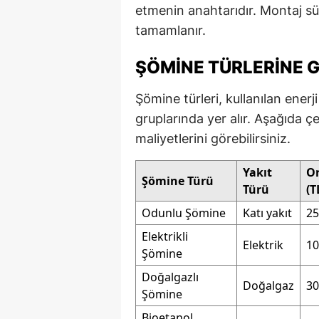
etmenin anahtarıdır. Montaj sür
tamamlanır.
ŞÖMINE TÜRLERINE G
Şömine türleri, kullanılan enerj
gruplarında yer alır. Aşağıda ç
maliyetlerini görebilirsiniz.
Yakıt
Or
Şömine Türü
Türü
(T
Odunlu Şömine
Katı yakıt
25
Elektrikli
Elektrik
10
Şömine
Doğalgazlı
Doğalgaz
30
Şömine
Bioetanol