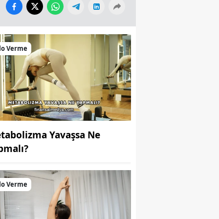
lo Verme
tabolizma Yavaşsa Ne
pmalı?
lo Verme