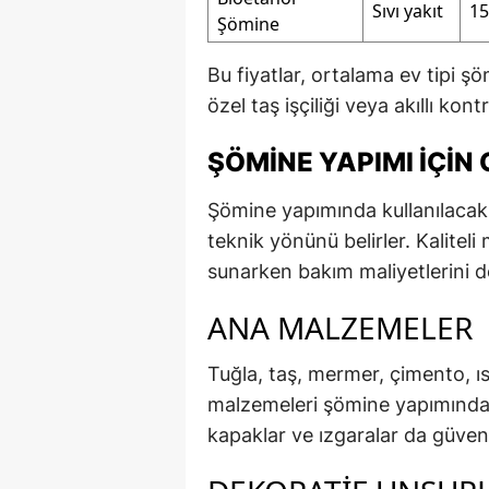
Sıvı yakıt
15
Şömine
Bu fiyatlar, ortalama ev tipi şöm
özel taş işçiliği veya akıllı kon
ŞÖMINE YAPIMI İÇIN
Şömine yapımında kullanılacak
teknik yönünü belirler. Kalitel
sunarken bakım maliyetlerini de
ANA MALZEMELER
Tuğla, taş, mermer, çimento, ıs
malzemeleri şömine yapımında 
kapaklar ve ızgaralar da güvenl