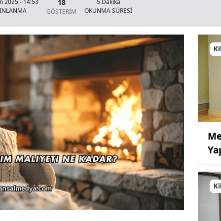
18
m 2025 - 14:53
5 Dakika
YINLANMA
OKUNMA SÜRESİ
GÖSTERİM
Ki
Me
Ya
Ki