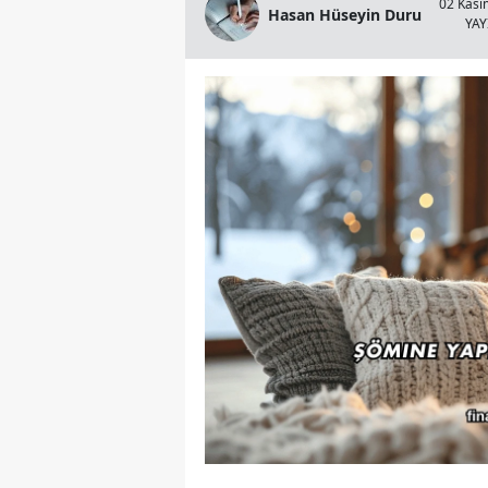
02 Kası
Hasan Hüseyin Duru
YA