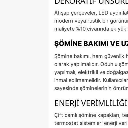
DEKORATIF UNSUR
Ahşap çerçeveler, LED aydınla
modern veya rustik bir görünüm
maliyete %10 civarında ek yük ge
ŞÖMINE BAKIMI VE 
Şömine bakımı, hem güvenlik he
olarak yapılmalıdır. Odunlu şöm
yapılmalı, elektrikli ve doğalgaz
ihmal edilmemelidir. Kullanıcıl
sayesinde şöminelerinin ömrünü
ENERJI VERIMLILIĞ
Çift camlı şömine kapakları, t
termostat sistemleri enerji verim