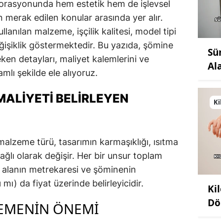
orasyonunda hem estetik hem de işlevsel
in merak edilen konular arasında yer alır.
lanılan malzeme, işçilik kalitesi, model tipi
eğişiklik göstermektedir. Bu yazıda, şömine
Sü
ken detayları, maliyet kalemlerini ve
Al
amlı şekilde ele alıyoruz.
MALIYETI BELIRLEYEN
Ki
malzeme türü, tasarımın karmaşıklığı, ısıtma
ağlı olarak değişir. Her bir unsur toplam
ak alanın metrekaresi ve şöminenin
 mı) da fiyat üzerinde belirleyicidir.
Ki
Dö
EMENIN ÖNEMI