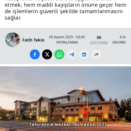
etmek, hem maddi kayıpların önüne geçer hem
de işlemlerin güvenli şekilde tamamlanmasını
sağlar.
36
05 Kasım 2025 - 03:45
4 Daki
Fatih Tekin
YAYINLANMA
OKUNMA S
GÖSTERİM