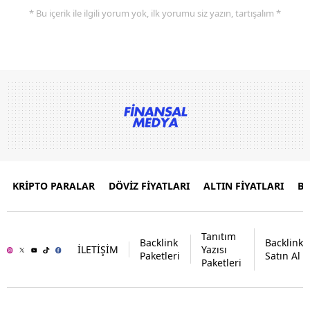
* Bu içerik ile ilgili yorum yok, ilk yorumu siz yazın, tartışalım *
KRİPTO PARALAR
DÖVİZ FİYATLARI
ALTIN FİYATLARI
B
Tanıtım
Backlink
Backlink
İLETİŞİM
Yazısı
Paketleri
Satın Al
Paketleri