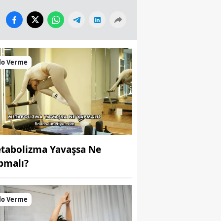
lo Verme
tabolizma Yavaşsa Ne
pmalı?
lo Verme