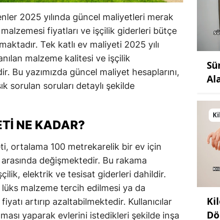
nler 2025 yılında güncel maliyetleri merak
alzemesi fiyatları ve işçilik giderleri bütçe
ktadır. Tek katlı ev maliyeti 2025 yılı
anılan malzeme kalitesi ve işçilik
Sü
r. Bu yazımızda güncel maliyet hesaplarını,
Al
sık sorulan soruları detaylı şekilde
Ki
ETI NE KADAR?
ti, ortalama 100 metrekarelik bir ev için
 arasında değişmektedir. Bu rakama
lik, elektrik ve tesisat giderleri dahildir.
lüks malzeme tercih edilmesi ya da
Ki
iyatı artırıp azaltabilmektedir. Kullanıcılar
Dö
ması yaparak evlerini istedikleri şekilde inşa