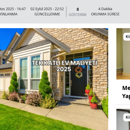
8
tos 2025 - 16:47
02 Eylül 2025 - 22:52
4 Dakika
YINLANMA
GÜNCELLENME
OKUNMA SÜRESİ
GÖSTERİM
Ki
Me
Ya
Ki