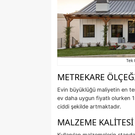
Tek 
METREKARE ÖLÇEĞ
Evin büyüklüğü maliyetin en tem
ev daha uygun fiyatlı olurken 1
ciddi şekilde artmaktadır.
MALZEME KALITESI
Kullanılan malzemelerin standa