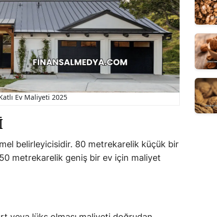
Katlı Ev Maliyeti 2025
I
el belirleyicisidir. 80 metrekarelik küçük bir
50 metrekarelik geniş bir ev için maliyet
rt veya lüks olması maliyeti doğrudan