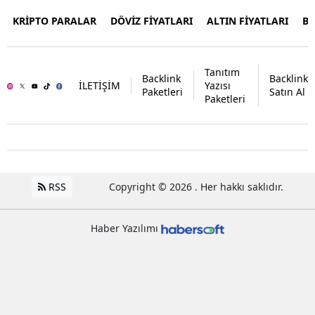
KRİPTO PARALAR
DÖVİZ FİYATLARI
ALTIN FİYATLARI
B
Tanıtım
Backlink
Backlink
İLETİŞİM
Yazısı
Paketleri
Satın Al
Paketleri
RSS
Copyright © 2026 . Her hakkı saklıdır.
Haber Yazılımı