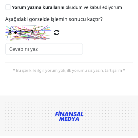
Yorum yazma kurallarını
okudum ve kabul ediyorum
Aşağıdaki görselde işlemin sonucu kaçtır?
* Bu içerik ile ilgili yorum yok, ilk yorumu siz yazın, tartışalım *