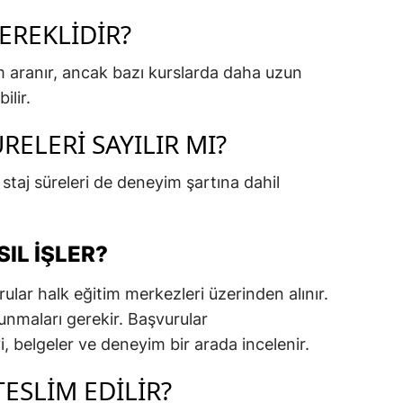
EREKLIDIR?
im aranır, ancak bazı kurslarda daha uzun
ilir.
RELERI SAYILIR MI?
staj süreleri de deneyim şartına dahil
IL İŞLER?
lar halk eğitim merkezleri üzerinden alınır.
sunmaları gerekir. Başvurular
i, belgeler ve deneyim bir arada incelenir.
ESLIM EDILIR?