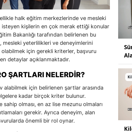
zellikle halk eğitim merkezlerinde ve mesleki
isteyen kişilerin en çok merak ettiği konular
Eğitim Bakanlığı tarafından belirlenen bu
, mesleki yeterlilikleri ve deneyimlerini
Sü
olabilmek için gerekli kriterler, başvuru
Al
ken detaylar açıklanmaktadır.
RO ŞARTLARI NELERDIR?
Ki
 alabilmek için belirlenen şartlar arasında
gelere kadar birçok kriter bulunur.
ine sahip olması, en az lise mezunu olmaları
nıtlamaları gerekir. Ayrıca deneyim, alan
aşvurularda önemli bir rol oynar.
Ki