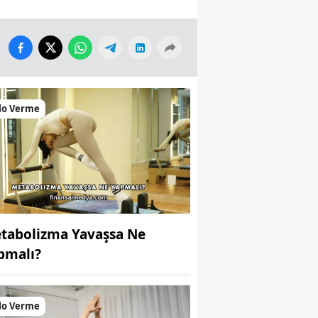
lo Verme
tabolizma Yavaşsa Ne
pmalı?
lo Verme