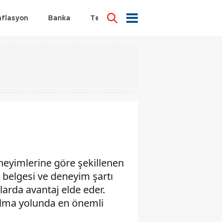
nflasyon
Banka
Teknoloji
Sağlık
eneyimlerine göre şekillenen
k belgesi ve deneyim şartı
larda avantaj elde eder.
 olma yolunda en önemli