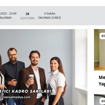
28
 2025 - 23:49
4 Dakika
INLANMA
OKUNMA SÜRESİ
GÖSTERİM
Ki
Me
Ya
Ki