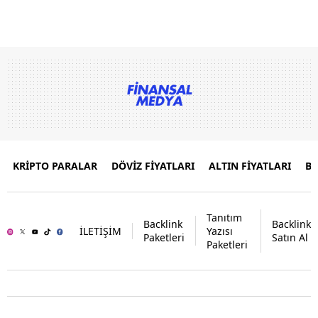
KRİPTO PARALAR
DÖVİZ FİYATLARI
ALTIN FİYATLARI
B
Tanıtım
Backlink
Backlink
İLETİŞİM
Yazısı
Paketleri
Satın Al
Paketleri