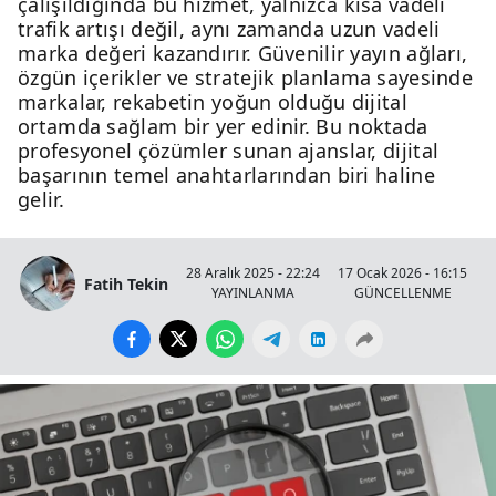
çalışıldığında bu hizmet, yalnızca kısa vadeli
trafik artışı değil, aynı zamanda uzun vadeli
marka değeri kazandırır. Güvenilir yayın ağları,
özgün içerikler ve stratejik planlama sayesinde
markalar, rekabetin yoğun olduğu dijital
ortamda sağlam bir yer edinir. Bu noktada
profesyonel çözümler sunan ajanslar, dijital
başarının temel anahtarlarından biri haline
gelir.
28 Aralık 2025 - 22:24
17 Ocak 2026 - 16:15
Fatih Tekin
YAYINLANMA
GÜNCELLENME
G