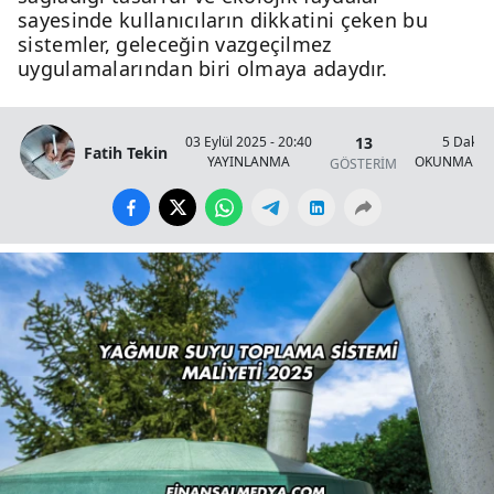
sayesinde kullanıcıların dikkatini çeken bu
sistemler, geleceğin vazgeçilmez
uygulamalarından biri olmaya adaydır.
13
03 Eylül 2025 - 20:40
5 Dakik
Fatih Tekin
YAYINLANMA
OKUNMA SÜ
GÖSTERİM