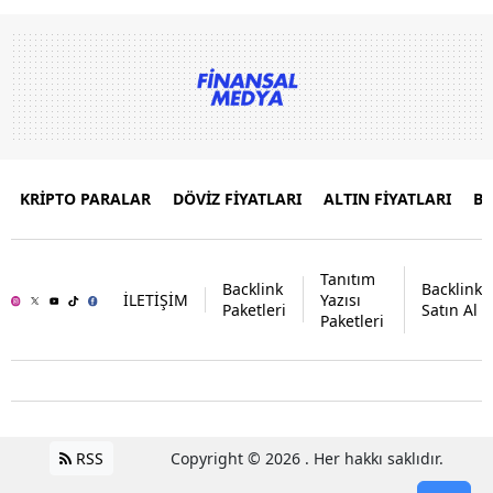
KRİPTO PARALAR
DÖVİZ FİYATLARI
ALTIN FİYATLARI
B
Tanıtım
Backlink
Backlink
İLETİŞİM
Yazısı
Paketleri
Satın Al
Paketleri
RSS
Copyright © 2026 . Her hakkı saklıdır.