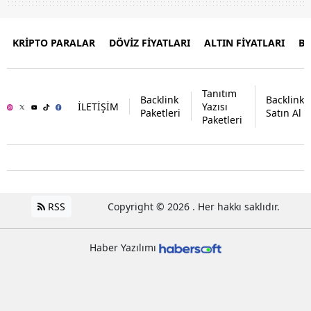
KRİPTO PARALAR
DÖVİZ FİYATLARI
ALTIN FİYATLARI
B
Tanıtım
Backlink
Backlink
İLETİŞİM
Yazısı
Paketleri
Satın Al
Paketleri
RSS
Copyright © 2026 . Her hakkı saklıdır.
Haber Yazılımı