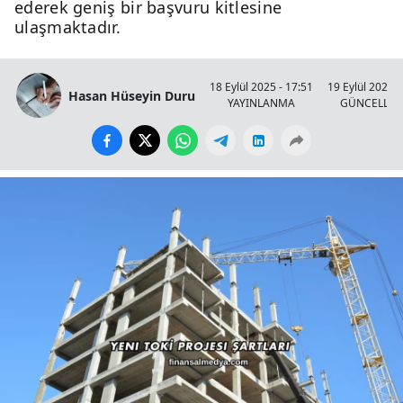
ederek geniş bir başvuru kitlesine
ulaşmaktadır.
18 Eylül 2025 - 17:51
19 Eylül 2025 -
Hasan Hüseyin Duru
YAYINLANMA
GÜNCELLE