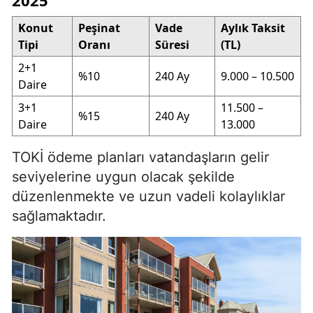
Konut
Peşinat
Vade
Aylık Taksit
Tipi
Oranı
Süresi
(TL)
2+1
%10
240 Ay
9.000 – 10.500
Daire
3+1
11.500 –
%15
240 Ay
Daire
13.000
TOKİ ödeme planları vatandaşların gelir
seviyelerine uygun olacak şekilde
düzenlenmekte ve uzun vadeli kolaylıklar
sağlamaktadır.