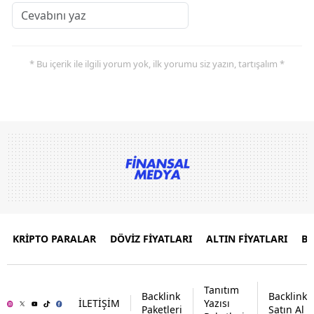
* Bu içerik ile ilgili yorum yok, ilk yorumu siz yazın, tartışalım *
KRİPTO PARALAR
DÖVİZ FİYATLARI
ALTIN FİYATLARI
B
Tanıtım
Backlink
Backlink
İLETİŞİM
Yazısı
Paketleri
Satın Al