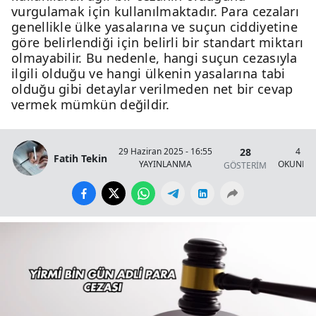
vurgulamak için kullanılmaktadır. Para cezaları
genellikle ülke yasalarına ve suçun ciddiyetine
göre belirlendiği için belirli bir standart miktarı
olmayabilir. Bu nedenle, hangi suçun cezasıyla
ilgili olduğu ve hangi ülkenin yasalarına tabi
olduğu gibi detaylar verilmeden net bir cevap
vermek mümkün değildir.
28
29 Haziran 2025 - 16:55
4 Da
Fatih Tekin
YAYINLANMA
OKUNMA 
GÖSTERİM