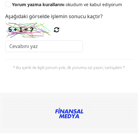
Yorum yazma kurallarını
okudum ve kabul ediyorum
Aşağıdaki görselde işlemin sonucu kaçtır?
* Bu içerik ile ilgili yorum yok, ilk yorumu siz yazın, tartışalım *