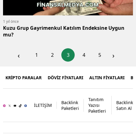
1 yıl önce
Kuzu Grup Gayrimenkul Katılım Endeksine Uygun
mu?
‹
›
1
2
3
4
5
KRİPTO PARALAR
DÖVİZ FİYATLARI
ALTIN FİYATLARI
B
Tanıtım
Backlink
Backlink
İLETİŞİM
Yazısı
Paketleri
Satın Al
Paketleri