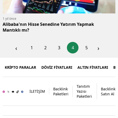
1 yıl önce
Alibaba'nın Hisse Senedine Yatırım Yapmak
Mantıklı mı?
‹
›
1
2
3
4
5
KRİPTO PARALAR
DÖVİZ FİYATLARI
ALTIN FİYATLARI
B
Tanıtım
Backlink
Backlink
İLETİŞİM
Yazısı
Paketleri
Satın Al
Paketleri