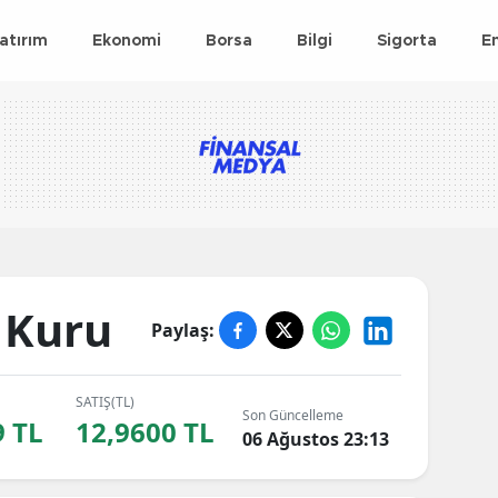
atırım
Ekonomi
Borsa
Bilgi
Sigorta
E
 Kuru
Paylaş:
SATIŞ(TL)
Son Güncelleme
9 TL
12,9600 TL
06 Ağustos 23:13