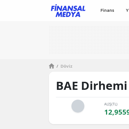
Finans
Y
/
Döviz
BAE Dirhemi
ALIŞ(TL)
12,955