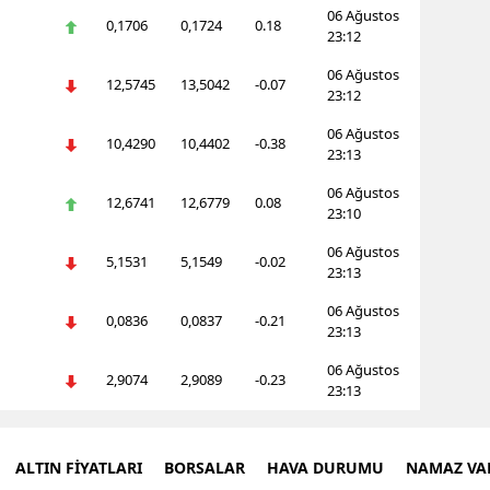
06 Ağustos
0,1706
0,1724
0.18
23:12
06 Ağustos
12,5745
13,5042
-0.07
23:12
06 Ağustos
10,4290
10,4402
-0.38
23:13
06 Ağustos
12,6741
12,6779
0.08
23:10
06 Ağustos
5,1531
5,1549
-0.02
23:13
06 Ağustos
0,0836
0,0837
-0.21
23:13
06 Ağustos
2,9074
2,9089
-0.23
23:13
ALTIN FİYATLARI
BORSALAR
HAVA DURUMU
NAMAZ VAK