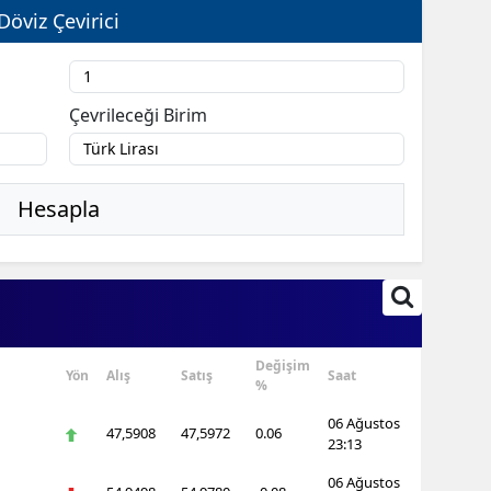
Döviz Çevirici
Çevrileceği Birim
Hesapla
Değişim
Yön
Alış
Satış
Saat
%
06 Ağustos
47,5908
47,5972
0.06
23:13
06 Ağustos