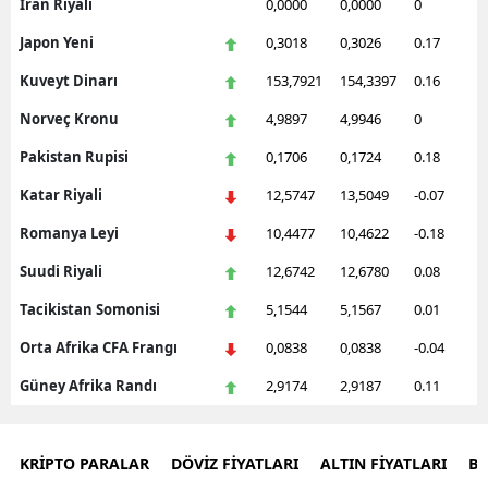
İran Riyali
0,0000
0,0000
0
Japon Yeni
0,3018
0,3026
0.17
Kuveyt Dinarı
153,7921
154,3397
0.16
Norveç Kronu
4,9897
4,9946
0
Pakistan Rupisi
0,1706
0,1724
0.18
Katar Riyali
12,5747
13,5049
-0.07
Romanya Leyi
10,4477
10,4622
-0.18
Suudi Riyali
12,6742
12,6780
0.08
Tacikistan Somonisi
5,1544
5,1567
0.01
Orta Afrika CFA Frangı
0,0838
0,0838
-0.04
Güney Afrika Randı
2,9174
2,9187
0.11
KRİPTO PARALAR
DÖVİZ FİYATLARI
ALTIN FİYATLARI
B