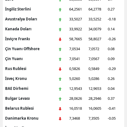
İngiliz Sterlini
64,2561
64,2778
0.27
Avustralya Doları
33,5027
33,5252
-0.18
Kanada Doları
33,9922
34,0079
0.14
İsviçre Frankı
58,7665
58,8027
-0.26
Çin Yuanı Offshore
7,0534
7,0572
0.08
Çin Yuanı
7,0541
7,0567
0.09
Rus Rublesi
0,5826
0,5849
-0.29
İsveç Kronu
5,0260
5,0286
0.26
BAE Dirhemi
12,9543
12,9653
0.04
Bulgar Levası
28,0626
28,2946
0.37
Belarus Rublesi
16,0518
16,0605
-0.41
Danimarka Kronu
7,3468
7,3505
-0.05