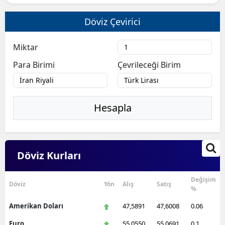
Döviz Çevirici
Miktar
Para Birimi
Çevrileceği Birim
Hesapla
Döviz Kurları
Değişim
Döviz
Yön
Alış
Satış
%
Amerikan Doları
47,5891
47,6008
0.06
Euro
55,0550
55,0691
0.1