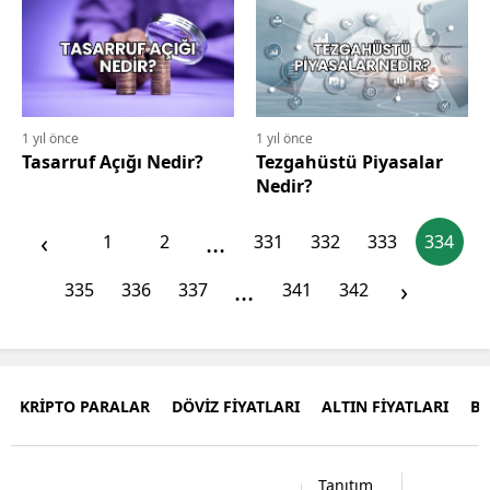
1 yıl önce
1 yıl önce
Tasarruf Açığı Nedir?
Tezgahüstü Piyasalar
Nedir?
‹
...
1
2
331
332
333
334
...
›
335
336
337
341
342
KRİPTO PARALAR
DÖVİZ FİYATLARI
ALTIN FİYATLARI
B
Tanıtım