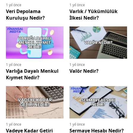
1 yıl önce
1 yıl önce
Veri Depolama
Varlık / Yükümlülük
Kuruluşu Nedir?
İlkesi Nedir?
1 yıl önce
1 yıl önce
Varlığa Dayalı Menkul
Valör Nedir?
Kıymet Nedir?
1 yıl önce
1 yıl önce
Vadeye Kadar Getiri
Sermaye Hesabı Nedir?