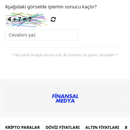
Aşağıdaki görselde işlemin sonucu kaçtır?
* Bu içerik ile ilgili yorum yok, ilk yorumu siz yazın, tartışalım *
KRİPTO PARALAR
DÖVİZ FİYATLARI
ALTIN FİYATLARI
B