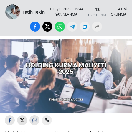
12
10 Eylül 2025 - 19:44
4 Dakik
Fatih Tekin
YAYINLANMA
OKUNMA SÜ
GÖSTERİM