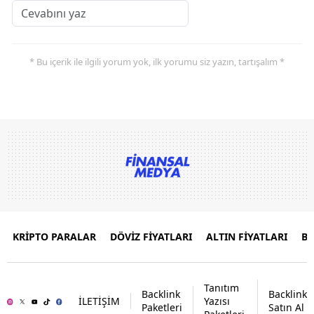
* Bu içerik ile ilgili yorum yok, ilk yorumu siz yazın, tartışalım *
KRİPTO PARALAR
DÖVİZ FİYATLARI
ALTIN FİYATLARI
B
Tanıtım
Backlink
Backlink
İLETİŞİM
Yazısı
Paketleri
Satın Al