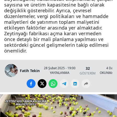
sayısına ve üretim kapasitesine bağlı olarak
değişiklik gösterebilir. Ayrıca, çevresel
düzenlemeler, vergi politikaları ve hammadde
maliyetleri de yatırımın toplam maliyetini
etkileyen faktörler arasında yer almaktadır.
Zeytinyağı fabrikası açma kararı vermeden
önce detaylı bir mali planlama yapılması ve
sektördeki güncel gelişmelerin takip edilmesi
önemlidir.
32
28 Şubat 2025 - 19:00
4 Daki
Fatih Tekin
YAYINLANMA
OKUNMA S
GÖSTERİM