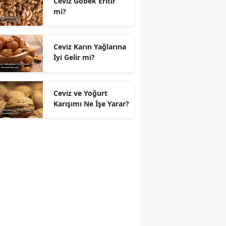
Ceviz Göbek Eritir
mi?
Ceviz Karın Yağlarına
İyi Gelir mi?
Ceviz ve Yoğurt
Karışımı Ne İşe Yarar?