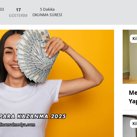
17
:33
5 Dakika
OKUNMA SÜRESİ
GÖSTERİM
Ki
Me
Ya
Ki