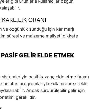
eler gibi ürünlerle kullanıcılar özgün
alaşabilir.
 KARLILIK ORANI
rım ve özgünlük sunduğu için kâr marjı
etim süresi ve malzeme maliyeti dikkate
PASIF GELIR ELDE ETMEK
sistemleriyle pasif kazanç elde etme fırsatı
sociates programlarıyla kullanıcılar sürekli
dalanabilir. Ancak sürdürülebilir gelir için
netimi gereklidir.