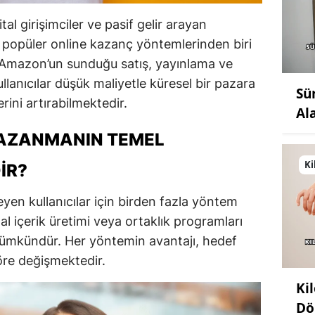
l girişimciler ve pasif gelir arayan
en popüler online kazanç yöntemlerinden biri
vi Amazon’un sunduğu satış, yayınlama ve
ullanıcılar düşük maliyetle küresel bir pazara
Sü
erini artırabilmektedir.
Al
AZANMANIN TEMEL
Ki
IR?
en kullanıcılar için birden fazla yöntem
tal içerik üretimi veya ortaklık programları
mkündür. Her yöntemin avantajı, hedef
göre değişmektedir.
Ki
Dö