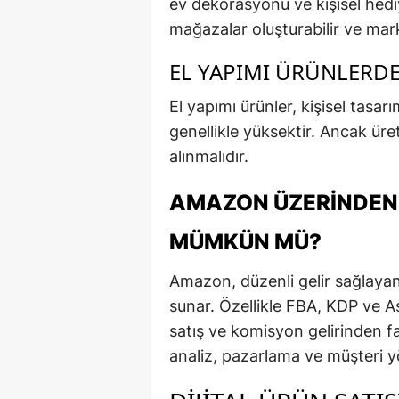
ev dekorasyonu ve kişisel hediy
mağazalar oluşturabilir ve mark
EL YAPIMI ÜRÜNLERDE
El yapımı ürünler, kişisel tasa
genellikle yüksektir. Ancak ür
alınmalıdır.
AMAZON ÜZERINDEN 
MÜMKÜN MÜ?
Amazon, düzenli gelir sağlayan 
sunar. Özellikle FBA, KDP ve As
satış ve komisyon gelirinden fay
analiz, pazarlama ve müşteri yö