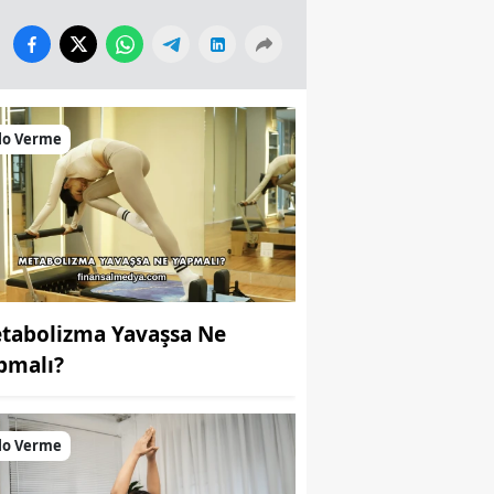
lo Verme
tabolizma Yavaşsa Ne
pmalı?
lo Verme