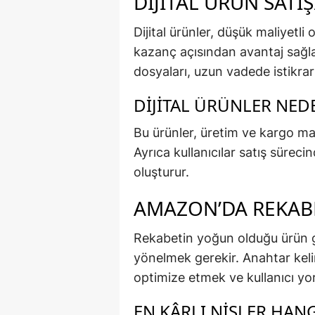
DIJITAL ÜRÜN SATIŞ
Dijital ürünler, düşük maliyetl
kazanç açısından avantaj sağlar
dosyaları, uzun vadede istikrarlı
DIJITAL ÜRÜNLER NED
Bu ürünler, üretim ve kargo mali
Ayrıca kullanıcılar satış sürec
oluşturur.
AMAZON’DA REKAB
Rekabetin yoğun olduğu ürün g
yönelmek gerekir. Anahtar keli
optimize etmek ve kullanıcı yo
EN KÂRLI NIŞLER HANG