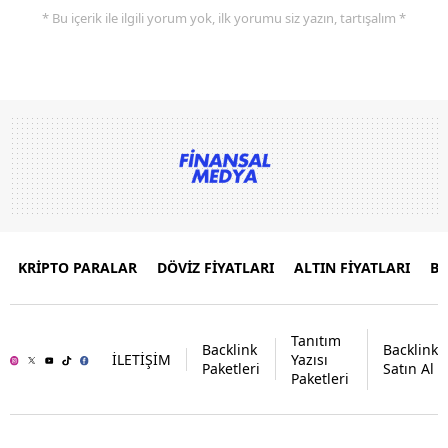
* Bu içerik ile ilgili yorum yok, ilk yorumu siz yazın, tartışalım *
KRİPTO PARALAR
DÖVİZ FİYATLARI
ALTIN FİYATLARI
B
Tanıtım
Backlink
Backlink
İLETİŞİM
Yazısı
Paketleri
Satın Al
Paketleri