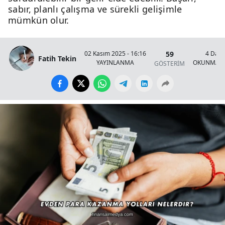
sabır, planlı çalışma ve sürekli gelişimle
mümkün olur.
59
02 Kasım 2025 - 16:16
4 Daki
Fatih Tekin
YAYINLANMA
OKUNMA S
GÖSTERİM