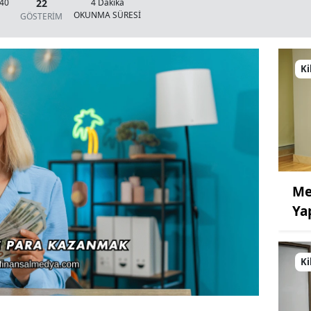
22
:40
4 Dakika
OKUNMA SÜRESİ
GÖSTERİM
Ki
Me
Ya
Ki