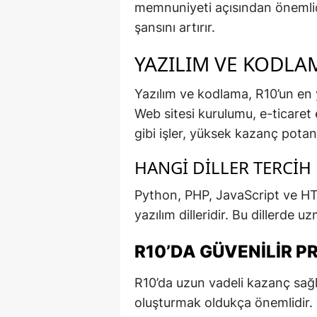
memnuniyeti açısından önemlidi
şansını artırır.
YAZILIM VE KODLA
Yazılım ve kodlama, R10’un en y
Web sitesi kurulumu, e-ticaret
gibi işler, yüksek kazanç potans
HANGI DILLER TERCIH 
Python, PHP, JavaScript ve HTM
yazılım dilleridir. Bu dillerde 
R10’DA GÜVENILIR 
R10’da uzun vadeli kazanç sağla
oluşturmak oldukça önemlidir. 