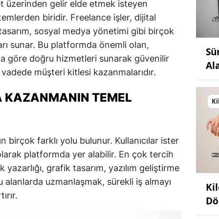
t üzerinden gelir elde etmek isteyen
emlerden biridir. Freelance işler, dijital
 tasarım, sosyal medya yönetimi gibi birçok
arı sunar. Bu platformda önemli olan,
Sü
ına göre doğru hizmetleri sunarak güvenilir
Al
n vadede müşteri kitlesi kazanmalarıdır.
A KAZANMANIN TEMEL
Ki
irçok farklı yolu bulunur. Kullanıcılar ister
olarak platformda yer alabilir. En çok tercih
 yazarlığı, grafik tasarım, yazılım geliştirme
Bu alanlarda uzmanlaşmak, sürekli iş almayı
Ki
ırır.
Dö