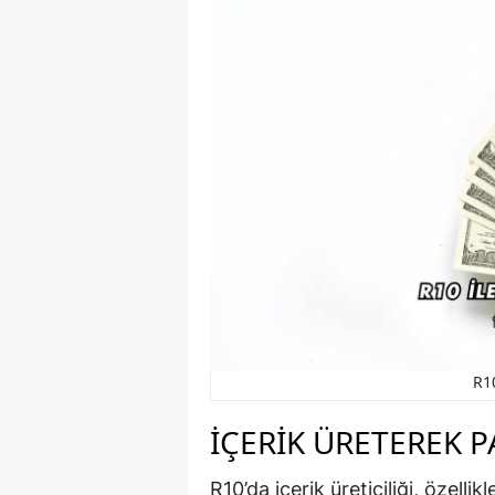
R1
İÇERIK ÜRETEREK 
R10’da içerik üreticiliği, özelli