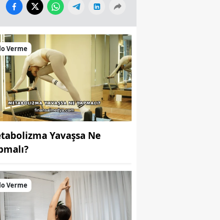
lo Verme
tabolizma Yavaşsa Ne
pmalı?
lo Verme