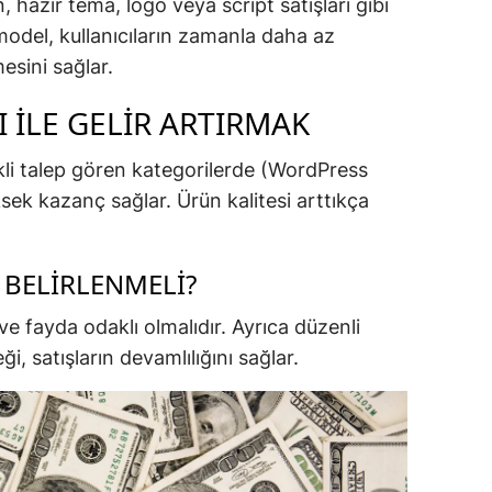
azır tema, logo veya script satışları gibi
u model, kullanıcıların zamanla daha az
esini sağlar.
I ILE GELIR ARTIRMAK
rekli talep gören kategorilerde (WordPress
ksek kazanç sağlar. Ürün kalitesi arttıkça
L BELIRLENMELI?
 ve fayda odaklı olmalıdır. Ayrıca düzenli
, satışların devamlılığını sağlar.