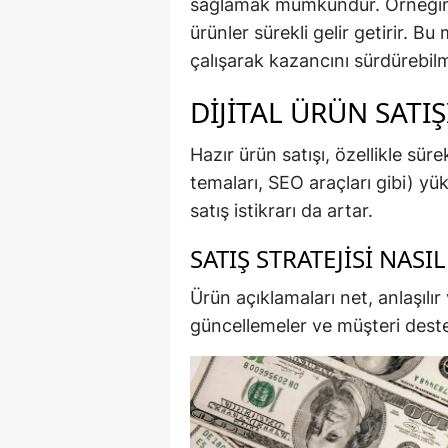
sağlamak mümkündür. Örneğin, h
ürünler sürekli gelir getirir. B
çalışarak kazancını sürdürebilm
DIJITAL ÜRÜN SATIŞ
Hazır ürün satışı, özellikle sü
temaları, SEO araçları gibi) yü
satış istikrarı da artar.
SATIŞ STRATEJISI NASI
Ürün açıklamaları net, anlaşılır
güncellemeler ve müşteri desteği