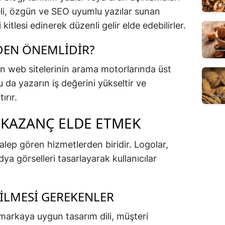
teli, özgün ve SEO uyumlu yazılar sunan
 kitlesi edinerek düzenli gelir elde edebilirler.
DEN ÖNEMLIDIR?
in web sitelerinin arama motorlarında üst
u da yazarın iş değerini yükseltir ve
ırır.
 KAZANÇ ELDE ETMEK
alep gören hizmetlerden biridir. Logolar,
ya görselleri tasarlayarak kullanıcılar
ILMESI GEREKENLER
markaya uygun tasarım dili, müşteri