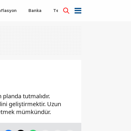
nflasyon
Banka
Teknoloji
Sağlık
n planda tutmalıdır.
ni geliştirmektir. Uzun
de etmek mümkündür.