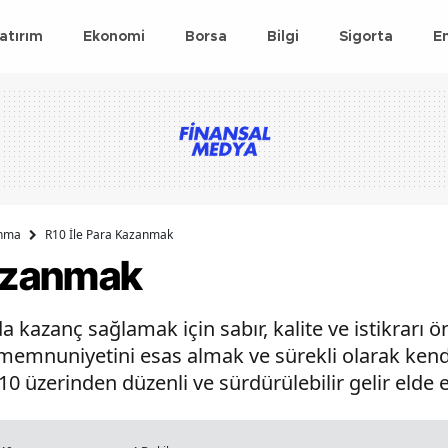
atırım
Ekonomi
Borsa
Bilgi
Sigorta
E
anma
R10 İle Para Kazanmak
Kazanmak
a kazanç sağlamak için sabır, kalite ve istikrarı ö
memnuniyetini esas almak ve sürekli olarak kendi
R10 üzerinden düzenli ve sürdürülebilir gelir el