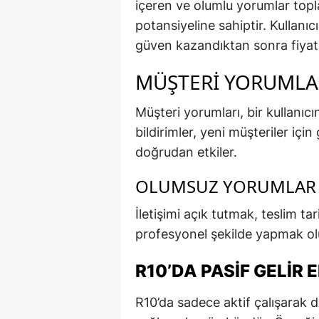
içeren ve olumlu yorumlar topla
potansiyeline sahiptir. Kullanıcı
güven kazandıktan sonra fiyatla
MÜŞTERI YORUMLA
Müşteri yorumları, bir kullanıcın
bildirimler, yeni müşteriler içi
doğrudan etkiler.
OLUMSUZ YORUMLAR 
İletişimi açık tutmak, teslim ta
profesyonel şekilde yapmak olu
R10’DA PASIF GELIR
R10’da sadece aktif çalışarak d