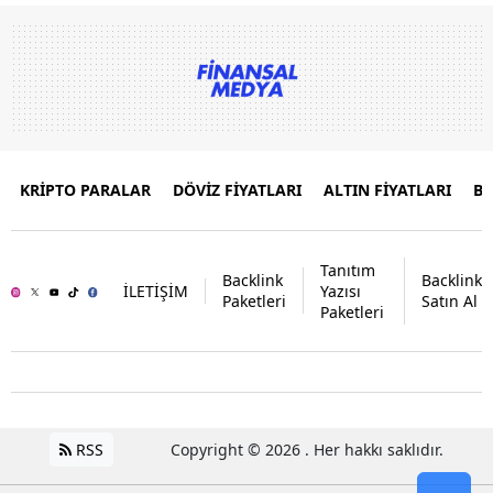
KRİPTO PARALAR
DÖVİZ FİYATLARI
ALTIN FİYATLARI
B
Tanıtım
Backlink
Backlink
İLETİŞİM
Yazısı
Paketleri
Satın Al
Paketleri
RSS
Copyright © 2026 . Her hakkı saklıdır.