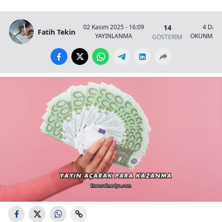
14
02 Kasım 2025 - 16:09
4 Daki
Fatih Tekin
YAYINLANMA
OKUNMA S
GÖSTERİM