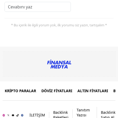
* Bu içerik ile ilgili yorum yok, ilk yorumu siz yazın, tartışalım *
KRİPTO PARALAR
DÖVİZ FİYATLARI
ALTIN FİYATLARI
B
Tanıtım
Backlink
Backlink
İLETİŞİM
Yazısı
Paketleri
Satın Al