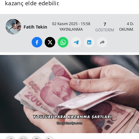
kazanç elde edebilir.
7
02 Kasım 2025 - 15:58
4 Daki
Fatih Tekin
YAYINLANMA
OKUNMA S
GÖSTERİM