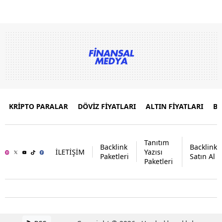
KRİPTO PARALAR
DÖVİZ FİYATLARI
ALTIN FİYATLARI
B
Tanıtım
Backlink
Backlink
İLETİŞİM
Yazısı
Paketleri
Satın Al
Paketleri