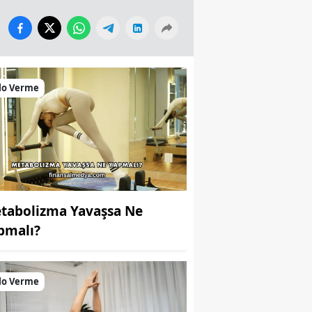
lo Verme
tabolizma Yavaşsa Ne
pmalı?
lo Verme