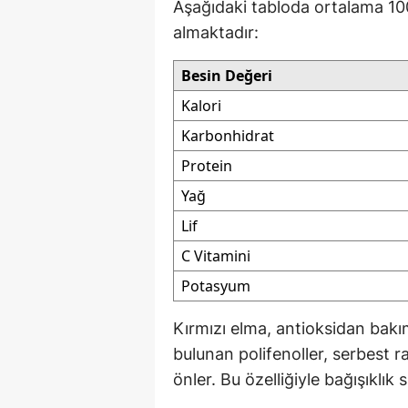
Aşağıdaki tabloda ortalama 100
almaktadır:
Besin Değeri
Kalori
Karbonhidrat
Protein
Yağ
Lif
C Vitamini
Potasyum
Kırmızı elma, antioksidan bakı
bulunan polifenoller, serbest ra
önler. Bu özelliğiyle bağışıklık