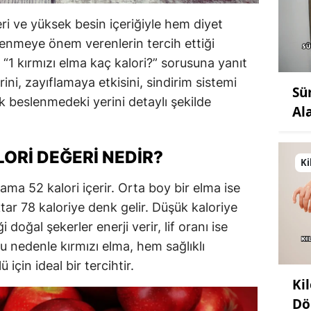
ri ve yüksek besin içeriğiyle hem diyet
lenmeye önem verenlerin tercih ettiği
 “1 kırmızı elma kaç kalori?” sorusuna yanıt
ini, zayıflamaya etkisini, sindirim sistemi
Sü
k beslenmedeki yerini detaylı şekilde
Al
LORI DEĞERI NEDIR?
Ki
ma 52 kalori içerir. Orta boy bir elma ise
tar 78 kaloriye denk gelir. Düşük kaloriye
doğal şekerler enerji verir, lif oranı ise
Bu nedenle kırmızı elma, hem sağlıklı
 için ideal bir tercihtir.
Ki
Dö