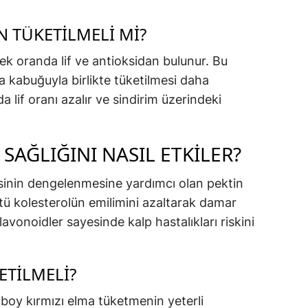
TÜKETILMELI MI?
k oranda lif ve antioksidan bulunur. Bu
a kabuğuyla birlikte tüketilmesi daha
 lif oranı azalır ve sindirim üzerindeki
 SAĞLIĞINI NASIL ETKILER?
esinin dengelenmesine yardımcı olan pektin
, kötü kolesterolün emilimini azaltarak damar
flavonoidler sayesinde kalp hastalıkları riskini
ETILMELI?
boy kırmızı elma tüketmenin yeterli