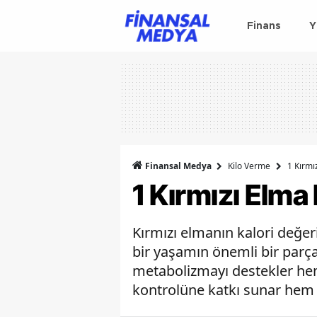
Finans
Y
Finansal Medya
Kilo Verme
1 Kırmı
1 Kırmızı Elma
Kırmızı elmanın kalori değe
bir yaşamın önemli bir parça
metabolizmayı destekler hem 
kontrolüne katkı sunar hem d