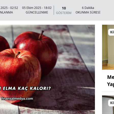
10
 2025 - 02:52
05 Ekim 2025 - 18:02
6 Dakika
INLANMA
GÜNCELLENME
OKUNMA SÜRESİ
GÖSTERİM
Ki
Me
Ya
Ki