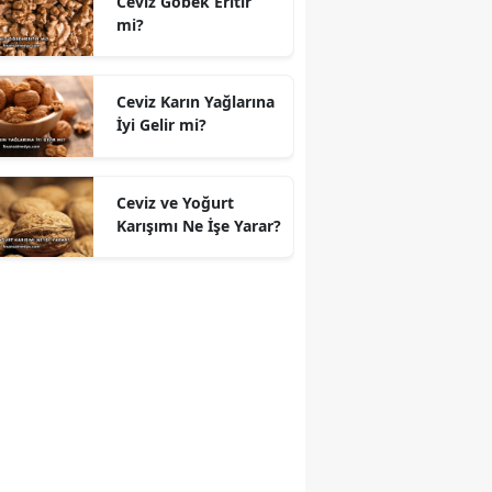
Ceviz Göbek Eritir
mi?
Ceviz Karın Yağlarına
İyi Gelir mi?
Ceviz ve Yoğurt
Karışımı Ne İşe Yarar?