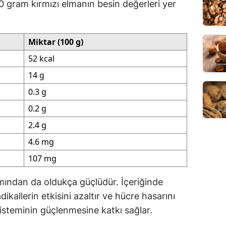
 gram kırmızı elmanın besin değerleri yer
Miktar (100 g)
52 kcal
14 g
0.3 g
0.2 g
2.4 g
4.6 mg
107 mg
mından da oldukça güçlüdür. İçeriğinde
dikallerin etkisini azaltır ve hücre hasarını
 sisteminin güçlenmesine katkı sağlar.