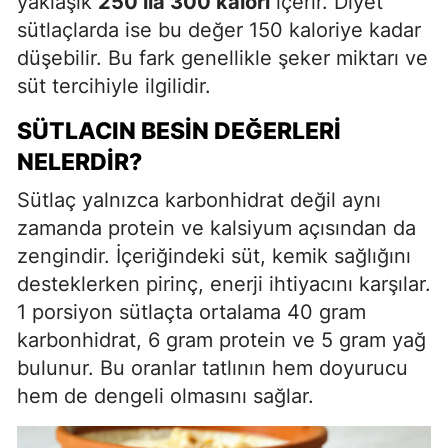
yaklaşık
250 ila 300 kalori
içerir. Diyet
sütlaçlarda ise bu değer 150 kaloriye kadar
düşebilir. Bu fark genellikle şeker miktarı ve
süt tercihiyle ilgilidir.
SÜTLACIN BESIN DEĞERLERI
NELERDIR?
Sütlaç yalnızca karbonhidrat değil aynı
zamanda protein ve kalsiyum açısından da
zengindir. İçeriğindeki süt, kemik sağlığını
desteklerken pirinç, enerji ihtiyacını karşılar.
1 porsiyon sütlaçta ortalama 40 gram
karbonhidrat, 6 gram protein ve 5 gram yağ
bulunur. Bu oranlar tatlının hem doyurucu
hem de dengeli olmasını sağlar.