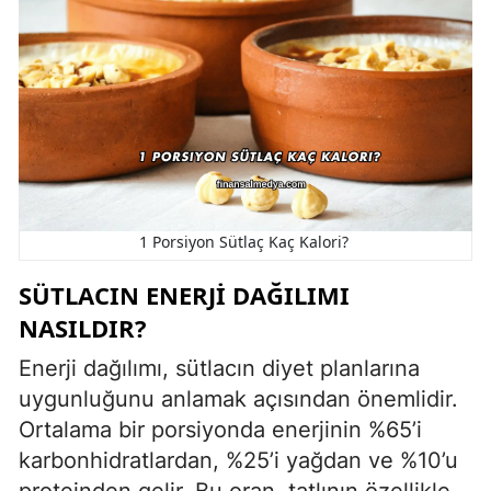
1 Porsiyon Sütlaç Kaç Kalori?
SÜTLACIN ENERJI DAĞILIMI
NASILDIR?
Enerji dağılımı, sütlacın diyet planlarına
uygunluğunu anlamak açısından önemlidir.
Ortalama bir porsiyonda enerjinin %65’i
karbonhidratlardan, %25’i yağdan ve %10’u
proteinden gelir. Bu oran, tatlının özellikle