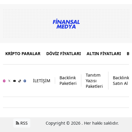
KRİPTO PARALAR
DÖVİZ FİYATLARI
ALTIN FİYATLARI
B
Tanıtım
Backlink
Backlink
İLETİŞİM
Yazısı
Paketleri
Satın Al
Paketleri
RSS
Copyright © 2026 . Her hakkı saklıdır.