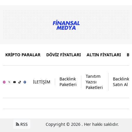
KRİPTO PARALAR
DÖVİZ FİYATLARI
ALTIN FİYATLARI
B
Tanıtım
Backlink
Backlink
İLETİŞİM
Yazısı
Paketleri
Satın Al
Paketleri
RSS
Copyright © 2026 . Her hakkı saklıdır.