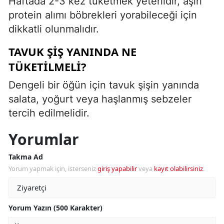
Haftada 2-3 kez tüketmek yeterlidir, aşırı
protein alımı böbrekleri yorabileceği için
dikkatli olunmalıdır.
TAVUK ŞIŞ YANINDA NE
TÜKETILMELI?
Dengeli bir öğün için tavuk şişin yanında
salata, yoğurt veya haşlanmış sebzeler
tercih edilmelidir.
Yorumlar
Takma Ad
Yorum yapmak için, isterseniz
giriş yapabilir
veya
kayıt olabilirsiniz
.
Yorum Yazın (500 Karakter)