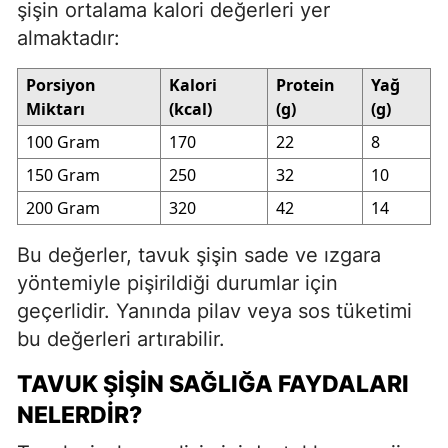
şişin ortalama kalori değerleri yer
almaktadır:
Porsiyon
Kalori
Protein
Yağ
Miktarı
(kcal)
(g)
(g)
100 Gram
170
22
8
150 Gram
250
32
10
200 Gram
320
42
14
Bu değerler, tavuk şişin sade ve ızgara
yöntemiyle pişirildiği durumlar için
geçerlidir. Yanında pilav veya sos tüketimi
bu değerleri artırabilir.
TAVUK ŞIŞIN SAĞLIĞA FAYDALARI
NELERDIR?