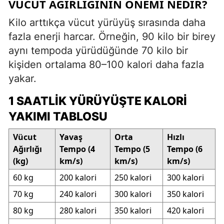
VÜCUT AĞIRLIĞININ ÖNEMI NEDIR?
Kilo arttıkça vücut yürüyüş sırasında daha
fazla enerji harcar. Örneğin, 90 kilo bir birey
aynı tempoda yürüdüğünde 70 kilo bir
kişiden ortalama 80–100 kalori daha fazla
yakar.
1 SAATLIK YÜRÜYÜŞTE KALORI
YAKIMI TABLOSU
Vücut
Yavaş
Orta
Hızlı
Ağırlığı
Tempo (4
Tempo (5
Tempo (6
(kg)
km/s)
km/s)
km/s)
60 kg
200 kalori
250 kalori
300 kalori
70 kg
240 kalori
300 kalori
350 kalori
80 kg
280 kalori
350 kalori
420 kalori