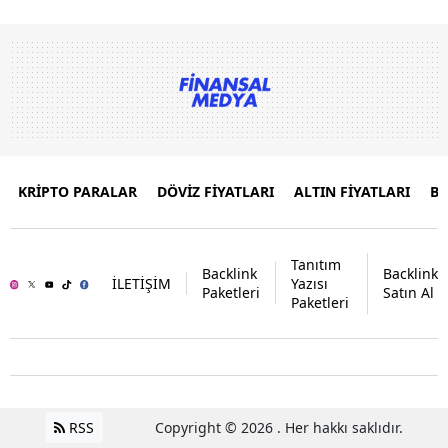
KRİPTO PARALAR
DÖVİZ FİYATLARI
ALTIN FİYATLARI
B
Tanıtım
Backlink
Backlink
İLETİŞİM
Yazısı
Paketleri
Satın Al
Paketleri
RSS
Copyright © 2026 . Her hakkı saklıdır.