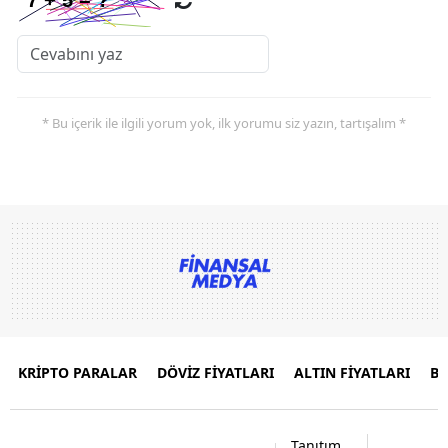
* Bu içerik ile ilgili yorum yok, ilk yorumu siz yazın, tartışalım *
KRİPTO PARALAR
DÖVİZ FİYATLARI
ALTIN FİYATLARI
B
Tanıtım