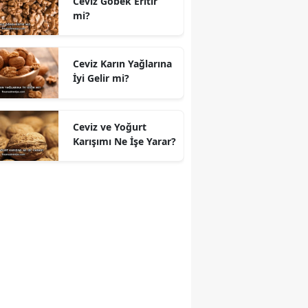
Ceviz Göbek Eritir
mi?
Ceviz Karın Yağlarına
İyi Gelir mi?
Ceviz ve Yoğurt
Karışımı Ne İşe Yarar?