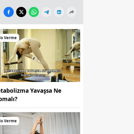
lo Verme
tabolizma Yavaşsa Ne
pmalı?
lo Verme