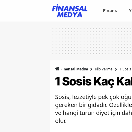
Finans
Y
Finansal Medya
Kilo Verme
1 Sosis
1 Sosis Kaç Ka
Sosis, lezzetiyle pek çok öğ
gereken bir gıdadır. Özellik
ve hangi türün diyet için dah
olur.