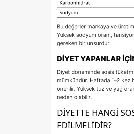
Karbonhidrat
Sodyum
Bu değerler markaya ve üretim 
Yüksek sodyum oranı, tansiyon 
gereken bir unsurdur.
DIYET YAPANLAR İÇI
Diyet döneminde sosis tüketme
mümkündür. Haftada 1–2 kez ha
önerilir. Yüksek tuz ve yağ oran
neden olabilir.
DIYETTE HANGI SO
EDILMELIDIR?