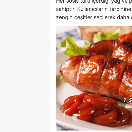
Her sosis türü içerdiği yağ ve p
sahiptir. Kullanıcıların tercihi
zengin çeşitler seçilerek daha 