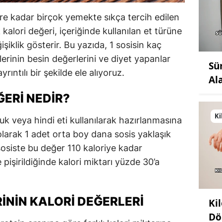
ere kadar birçok yemekte sıkça tercih edilen
kalori değeri, içeriğinde kullanılan et türüne
iklik gösterir. Bu yazıda, 1 sosisin kaç
rlerinin besin değerlerini ve diyet yapanlar
Sü
ıntılı bir şekilde ele alıyoruz.
Al
ĞERI NEDIR?
Ki
vuk veya hindi eti kullanılarak hazırlanmasına
olarak 1 adet orta boy dana sosis yaklaşık
sosiste bu değer 110 kaloriye kadar
işirildiğinde kalori miktarı yüzde 30’a
RININ KALORI DEĞERLERI
Ki
Dö