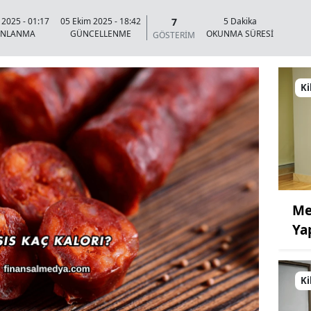
7
 2025 - 01:17
05 Ekim 2025 - 18:42
5 Dakika
INLANMA
GÜNCELLENME
OKUNMA SÜRESİ
GÖSTERİM
Ki
Me
Ya
Ki