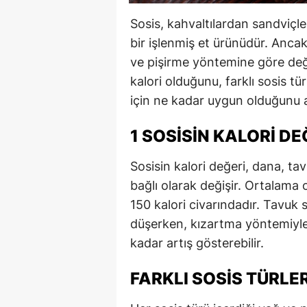
Sosis, kahvaltılardan sandviçl
bir işlenmiş et ürünüdür. Ancak 
ve pişirme yöntemine göre değiş
kalori olduğunu, farklı sosis tü
için ne kadar uygun olduğunu ayr
1 SOSISIN KALORI DE
Sosisin kalori değeri, dana, ta
bağlı olarak değişir. Ortalama 
150 kalori civarındadır. Tavuk 
düşerken, kızartma yöntemiyle p
kadar artış gösterebilir.
FARKLI SOSIS TÜRLE