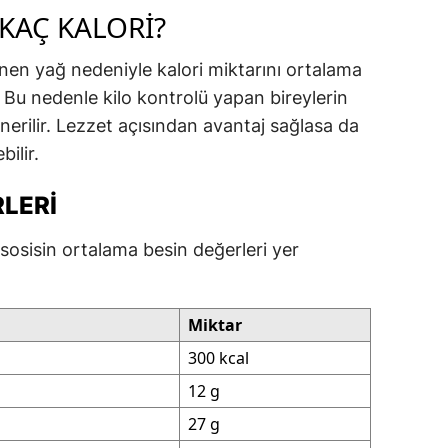
 KAÇ KALORI?
lenen yağ nedeniyle kalori miktarını ortalama
 Bu nedenle kilo kontrolü yapan bireylerin
erilir. Lezzet açısından avantaj sağlasa da
ilir.
RLERI
sosisin ortalama besin değerleri yer
Miktar
300 kcal
12 g
27 g