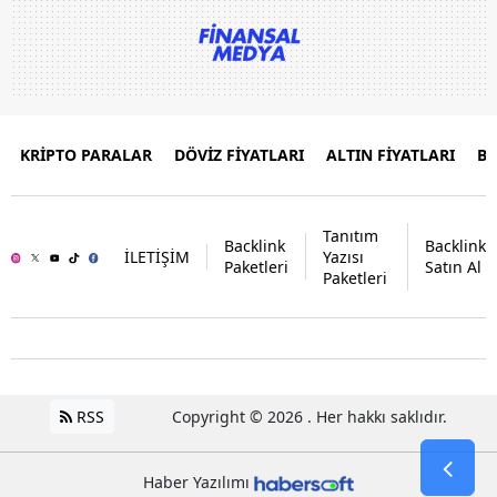
KRİPTO PARALAR
DÖVİZ FİYATLARI
ALTIN FİYATLARI
B
Tanıtım
Backlink
Backlink
İLETİŞİM
Yazısı
Paketleri
Satın Al
Paketleri
RSS
Copyright © 2026 . Her hakkı saklıdır.
Haber Yazılımı