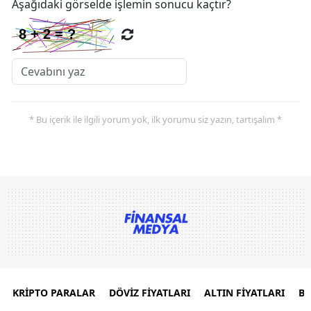
Aşağıdaki görselde işlemin sonucu kaçtır?
* Bu içerik ile ilgili yorum yok, ilk yorumu siz yazın, tartışalım *
KRİPTO PARALAR
DÖVİZ FİYATLARI
ALTIN FİYATLARI
B