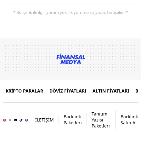
* Bu içerik ile ilgili yorum yok, ilk yorumu siz yazın, tartışalım *
KRİPTO PARALAR
DÖVİZ FİYATLARI
ALTIN FİYATLARI
B
Tanıtım
Backlink
Backlink
İLETİŞİM
Yazısı
Paketleri
Satın Al
Paketleri