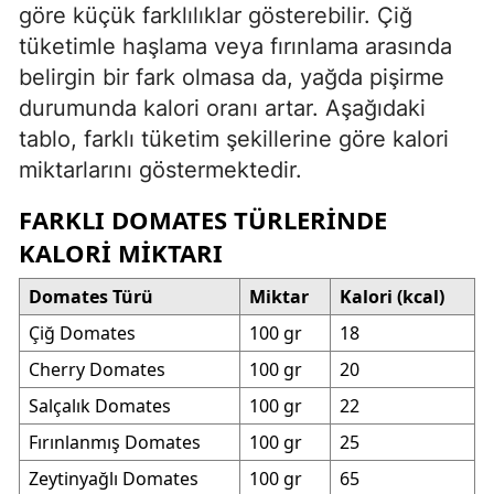
göre küçük farklılıklar gösterebilir. Çiğ
tüketimle haşlama veya fırınlama arasında
belirgin bir fark olmasa da, yağda pişirme
durumunda kalori oranı artar. Aşağıdaki
tablo, farklı tüketim şekillerine göre kalori
miktarlarını göstermektedir.
FARKLI DOMATES TÜRLERINDE
KALORI MIKTARI
Domates Türü
Miktar
Kalori (kcal)
Çiğ Domates
100 gr
18
Cherry Domates
100 gr
20
Salçalık Domates
100 gr
22
Fırınlanmış Domates
100 gr
25
Zeytinyağlı Domates
100 gr
65