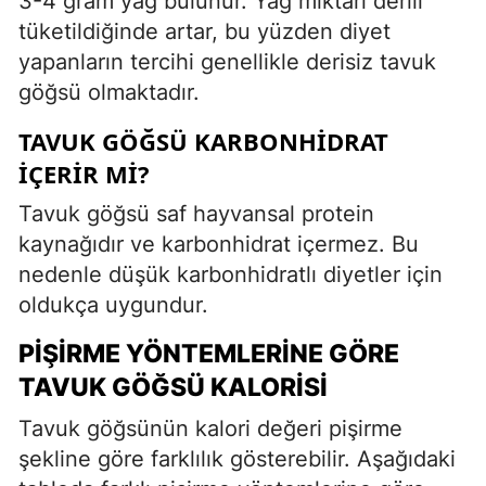
3-4 gram yağ bulunur. Yağ miktarı derili
tüketildiğinde artar, bu yüzden diyet
yapanların tercihi genellikle derisiz tavuk
göğsü olmaktadır.
TAVUK GÖĞSÜ KARBONHIDRAT
İÇERIR MI?
Tavuk göğsü saf hayvansal protein
kaynağıdır ve karbonhidrat içermez. Bu
nedenle düşük karbonhidratlı diyetler için
oldukça uygundur.
PIŞIRME YÖNTEMLERINE GÖRE
TAVUK GÖĞSÜ KALORISI
Tavuk göğsünün kalori değeri pişirme
şekline göre farklılık gösterebilir. Aşağıdaki