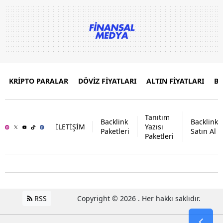
KRİPTO PARALAR
DÖVİZ FİYATLARI
ALTIN FİYATLARI
B
Tanıtım
Backlink
Backlink
İLETİŞİM
Yazısı
Paketleri
Satın Al
Paketleri
RSS
Copyright © 2026 . Her hakkı saklıdır.