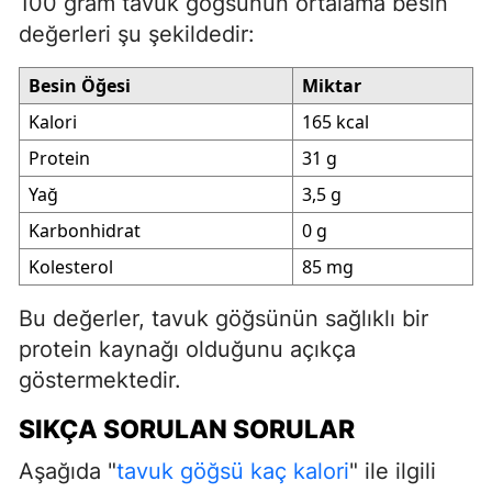
100 gram tavuk göğsünün ortalama besin
değerleri şu şekildedir:
Besin Öğesi
Miktar
Kalori
165 kcal
Protein
31 g
Yağ
3,5 g
Karbonhidrat
0 g
Kolesterol
85 mg
Bu değerler, tavuk göğsünün sağlıklı bir
protein kaynağı olduğunu açıkça
göstermektedir.
SIKÇA SORULAN SORULAR
Aşağıda "
tavuk göğsü kaç kalori
" ile ilgili