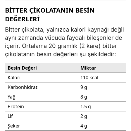
BITTER ÇIKOLATANIN BESIN
DEĞERLERI
Bitter çikolata, yalnızca kalori kaynağı değil
aynı zamanda vücuda faydalı bileşenler de
içerir. Ortalama 20 gramlık (2 kare) bitter
çikolatanın besin değerleri şu şekildedir:
Besin Değeri
Miktar
Kalori
110 kcal
Karbonhidrat
9 g
Yağ
8 g
Protein
1.5 g
Lif
2 g
Şeker
4 g