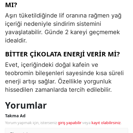
MI?
Aşırı tüketildiğinde lif oranına rağmen yağ
içeriği nedeniyle sindirim sistemini
yavaşlatabilir. Günde 2 kareyi geçmemek
idealdir.
BITTER ÇIKOLATA ENERJI VERIR MI?
Evet, içeriğindeki doğal kafein ve
teobromin bileşenleri sayesinde kısa süreli
enerji artışı sağlar. Özellikle yorgunluk
hissedilen zamanlarda tercih edilebilir.
Yorumlar
Takma Ad
Yorum yapmak için, isterseniz
giriş yapabilir
veya
kayıt olabilirsiniz
.