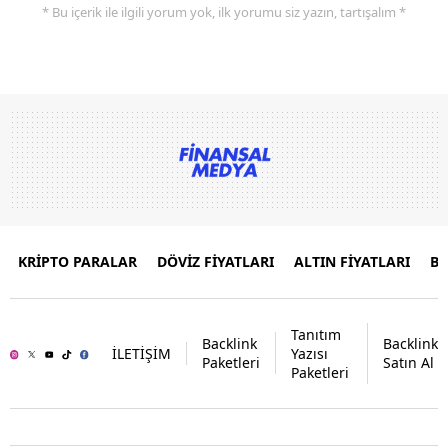
* Bu içerik ile ilgili yorum yok, ilk yorumu siz yazın, tartışalım *
KRİPTO PARALAR
DÖVİZ FİYATLARI
ALTIN FİYATLARI
B
Tanıtım
Backlink
Backlink
İLETİŞİM
Yazısı
Paketleri
Satın Al
Paketleri