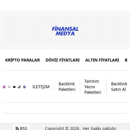
KRİPTO PARALAR
DÖVİZ FİYATLARI
ALTIN FİYATLARI
B
Tanıtım
Backlink
Backlink
İLETİŞİM
Yazısı
Paketleri
Satın Al
Paketleri
RSS
Copyright © 2026 . Her hakkı saklıdır.