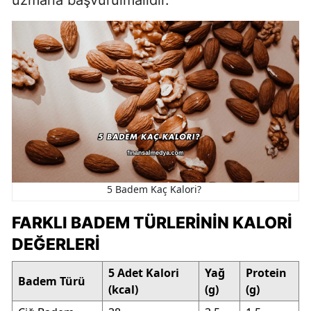
5 Badem Kaç Kalori?
FARKLI BADEM TÜRLERININ KALORI
DEĞERLERI
5 Adet Kalori
Yağ
Protein
Badem Türü
(kcal)
(g)
(g)