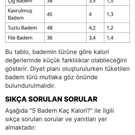
Çiğ Badem
38
3,5
1,5
Kavrulmuş
45
4
1,3
Badem
Tuzlu Badem
48
4,2
1,2
File Badem
36
3,4
1,4
Bu tablo, bademin türüne göre kalori
değerlerinde küçük farklılıklar olabileceğini
gösterir. Diyet planı oluşturulurken tüketilen
badem türü mutlaka göz önünde
bulundurulmalıdır.
SIKÇA SORULAN SORULAR
Aşağıda "5 Badem Kaç Kalori?" ile ilgili
sıkça sorulan sorular ve yanıtları yer
almaktadır: