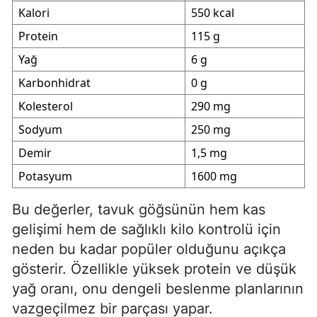
Kalori
550 kcal
Protein
115 g
Yağ
6 g
Karbonhidrat
0 g
Kolesterol
290 mg
Sodyum
250 mg
Demir
1,5 mg
Potasyum
1600 mg
Bu değerler, tavuk göğsünün hem kas
gelişimi hem de sağlıklı kilo kontrolü için
neden bu kadar popüler olduğunu açıkça
gösterir. Özellikle yüksek protein ve düşük
yağ oranı, onu dengeli beslenme planlarının
vazgeçilmez bir parçası yapar.