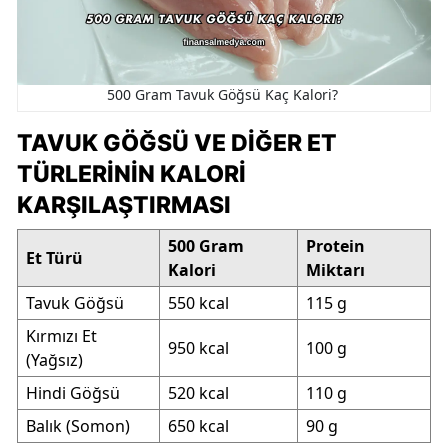
500 Gram Tavuk Göğsü Kaç Kalori?
TAVUK GÖĞSÜ VE DIĞER ET
TÜRLERININ KALORI
KARŞILAŞTIRMASI
500 Gram
Protein
Et Türü
Kalori
Miktarı
Tavuk Göğsü
550 kcal
115 g
Kırmızı Et
950 kcal
100 g
(Yağsız)
Hindi Göğsü
520 kcal
110 g
Balık (Somon)
650 kcal
90 g