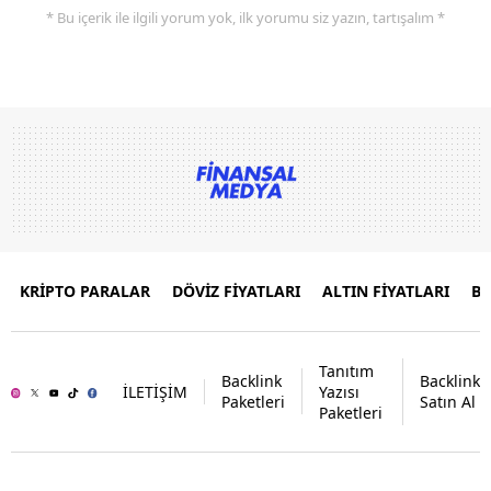
* Bu içerik ile ilgili yorum yok, ilk yorumu siz yazın, tartışalım *
KRİPTO PARALAR
DÖVİZ FİYATLARI
ALTIN FİYATLARI
B
Tanıtım
Backlink
Backlink
İLETİŞİM
Yazısı
Paketleri
Satın Al
Paketleri