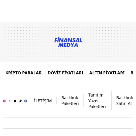
KRİPTO PARALAR
DÖVİZ FİYATLARI
ALTIN FİYATLARI
B
Tanıtım
Backlink
Backlink
İLETİŞİM
Yazısı
Paketleri
Satın Al
Paketleri