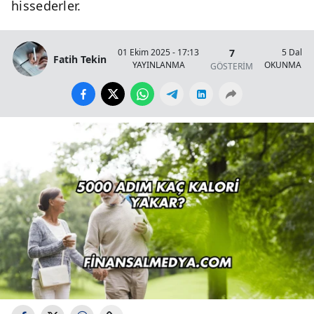
hissederler.
7
01 Ekim 2025 - 17:13
5 Dakik
Fatih Tekin
YAYINLANMA
OKUNMA SÜ
GÖSTERİM