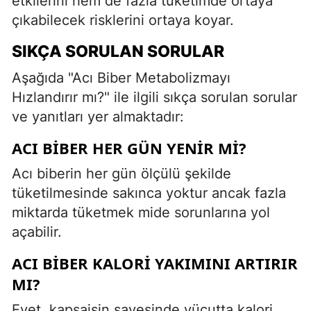
etkilerini hem de fazla tüketimde ortaya
çıkabilecek risklerini ortaya koyar.
SIKÇA SORULAN SORULAR
Aşağıda "Acı Biber Metabolizmayı
Hızlandırır mı?" ile ilgili sıkça sorulan sorular
ve yanıtları yer almaktadır:
ACI BIBER HER GÜN YENIR MI?
Acı biberin her gün ölçülü şekilde
tüketilmesinde sakınca yoktur ancak fazla
miktarda tüketmek mide sorunlarına yol
açabilir.
ACI BIBER KALORI YAKIMINI ARTIRIR
MI?
Evet, kapsaisin sayesinde vücutta kalori