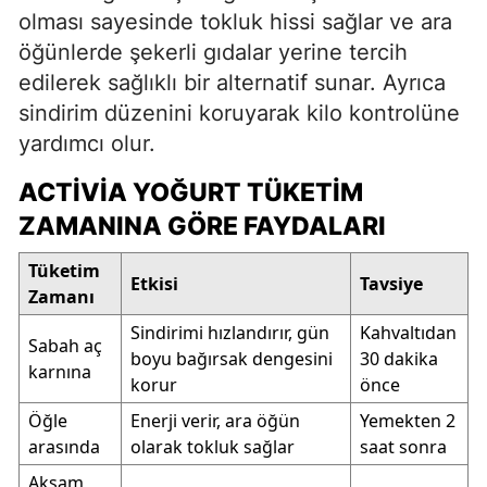
olması sayesinde tokluk hissi sağlar ve ara
öğünlerde şekerli gıdalar yerine tercih
edilerek sağlıklı bir alternatif sunar. Ayrıca
sindirim düzenini koruyarak kilo kontrolüne
yardımcı olur.
ACTIVIA YOĞURT TÜKETIM
ZAMANINA GÖRE FAYDALARI
Tüketim
Etkisi
Tavsiye
Zamanı
Sindirimi hızlandırır, gün
Kahvaltıdan
Sabah aç
boyu bağırsak dengesini
30 dakika
karnına
korur
önce
Öğle
Enerji verir, ara öğün
Yemekten 2
arasında
olarak tokluk sağlar
saat sonra
Akşam