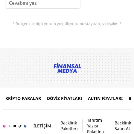
* Bu içerik ile ilgili yorum yok, ilk yorumu siz yazın, tartışalım *
KRİPTO PARALAR
DÖVİZ FİYATLARI
ALTIN FİYATLARI
B
Tanıtım
Backlink
Backlink
İLETİŞİM
Yazısı
Paketleri
Satın Al
Paketleri