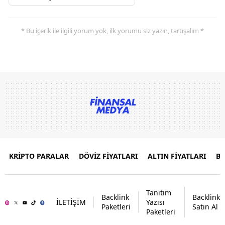
* Bu içerik ile ilgili yorum yok, ilk yorumu siz yazın, tartışalım *
KRİPTO PARALAR
DÖVİZ FİYATLARI
ALTIN FİYATLARI
B
Tanıtım
Backlink
Backlink
İLETİŞİM
Yazısı
Paketleri
Satın Al
Paketleri