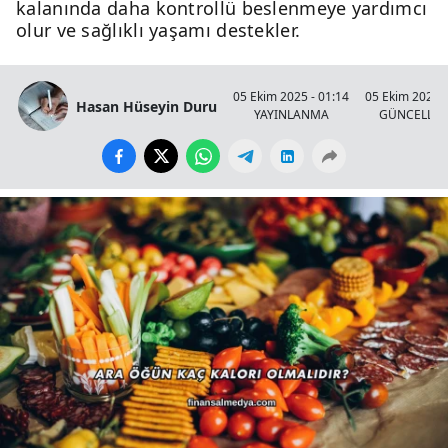
kalanında daha kontrollü beslenmeye yardımcı
olur ve sağlıklı yaşamı destekler.
05 Ekim 2025 - 01:14
05 Ekim 2025 -
Hasan Hüseyin Duru
YAYINLANMA
GÜNCELLE