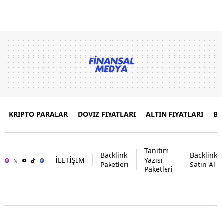
KRİPTO PARALAR
DÖVİZ FİYATLARI
ALTIN FİYATLARI
B
Tanıtım
Backlink
Backlink
İLETİŞİM
Yazısı
Paketleri
Satın Al
Paketleri