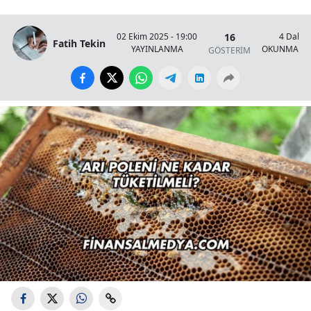
16
02 Ekim 2025 - 19:00
4 Dakik
Fatih Tekin
YAYINLANMA
OKUNMA SÜ
GÖSTERİM