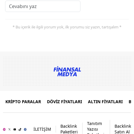
* Bu içerik ile ilgili yorum yok, ilk yorumu siz yazın, tartışalım *
KRİPTO PARALAR
DÖVİZ FİYATLARI
ALTIN FİYATLARI
B
Tanıtım
Backlink
Backlink
İLETİŞİM
Yazısı
Paketleri
Satın Al