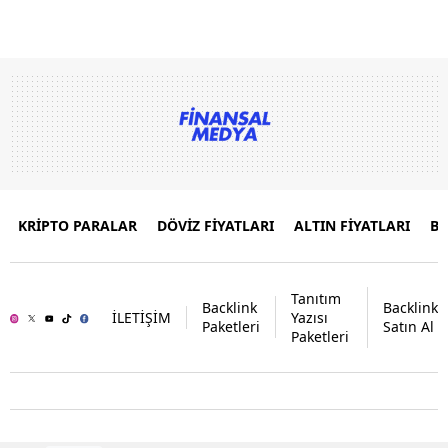
KRİPTO PARALAR
DÖVİZ FİYATLARI
ALTIN FİYATLARI
B
Tanıtım
Backlink
Backlink
İLETİŞİM
Yazısı
Paketleri
Satın Al
Paketleri