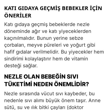
KATI GIDAYA GEÇMIŞ BEBEKLER İÇIN
ÖNERILER
Katı gıdaya geçmiş bebeklerde nezle
döneminde ağır ve katı yiyeceklerden
kaçınılmalıdır. Bunun yerine sebze
çorbaları, meyve püreleri ve yoğurt gibi
hafif gıdalar verilmelidir. Bu yiyecekler hem
sindirimi kolaylaştırır hem de vitamin
desteği sağlar.
NEZLE OLAN BEBEĞIN SIVI
TÜKETIMI NEDEN ÖNEMLIDIR?
Nezle sırasında vücut sıvı kaybeder, bu
nedenle sıvı alımı büyük önem taşır. Anne
sütü, su ve ılık bitki çayları (doktor