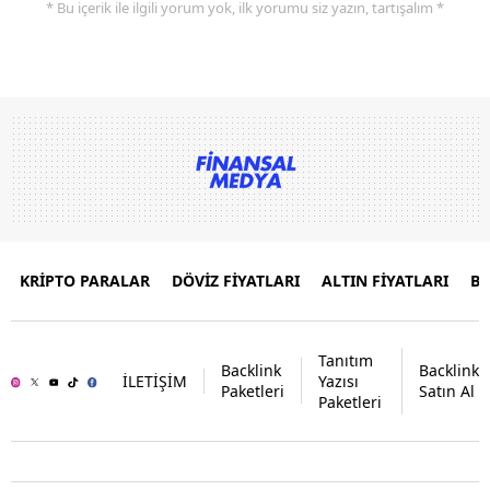
* Bu içerik ile ilgili yorum yok, ilk yorumu siz yazın, tartışalım *
KRİPTO PARALAR
DÖVİZ FİYATLARI
ALTIN FİYATLARI
B
Tanıtım
Backlink
Backlink
İLETİŞİM
Yazısı
Paketleri
Satın Al
Paketleri