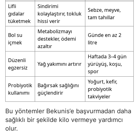
Lifli
Sindirimi
Sebze, meyve,
gıdalar
kolaylaştırır, tokluk
tam tahıllar
tüketmek
hissi verir
Metabolizmayı
Bol su
Günde en az 2
destekler, ödemi
içmek
litre
azaltır
Haftada 3–4 gün
Düzenli
Yağ yakımını artırır
yürüyüş, koşu,
egzersiz
spor
Yoğurt, kefir,
Probiyotik
Bağırsak sağlığını
probiyotik
kullanımı
güçlendirir
takviyeler
Bu yöntemler Bekunis’e başvurmadan daha
sağlıklı bir şekilde kilo vermeye yardımcı
olur.