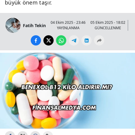
büyük önem taşır.
04 Ekim 2025 - 23:46
05 Ekim 2025 - 18:02
Fatih Tekin
YAYINLANMA
GÜNCELLENME
G