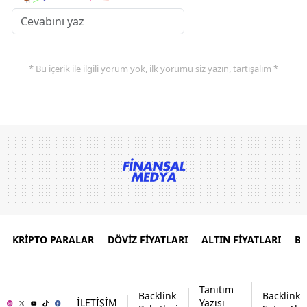
* Bu içerik ile ilgili yorum yok, ilk yorumu siz yazın, tartışalım *
KRİPTO PARALAR
DÖVİZ FİYATLARI
ALTIN FİYATLARI
B
Tanıtım
Backlink
Backlink
İLETİŞİM
Yazısı