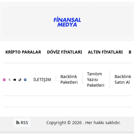
KRİPTO PARALAR
DÖVİZ FİYATLARI
ALTIN FİYATLARI
B
Tanıtım
Backlink
Backlink
İLETİŞİM
Yazısı
Paketleri
Satın Al
Paketleri
RSS
Copyright © 2026 . Her hakkı saklıdır.