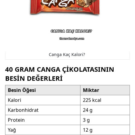
Canga Kaç Kalori?
40 GRAM CANGA ÇIKOLATASININ
BESIN DEĞERLERI
Besin Öğesi
Miktar
Kalori
225 kcal
Karbonhidrat
24 g
Protein
3 g
Yağ
12 g